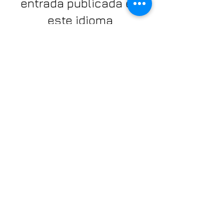
entrada publicada en
este idioma
Una vez que se publiquen
entradas, las verás aquí.
FDNABrockton@gmail.c
om
© 2025 by FDNA. Proudly
created with
Wix.com